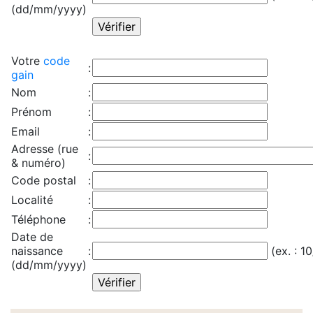
(dd/mm/yyyy)
Votre
code
:
gain
Nom
:
Prénom
:
Email
:
Adresse (rue
:
& numéro)
Code postal
:
Localité
:
Téléphone
:
Date de
naissance
:
(ex. : 1
(dd/mm/yyyy)