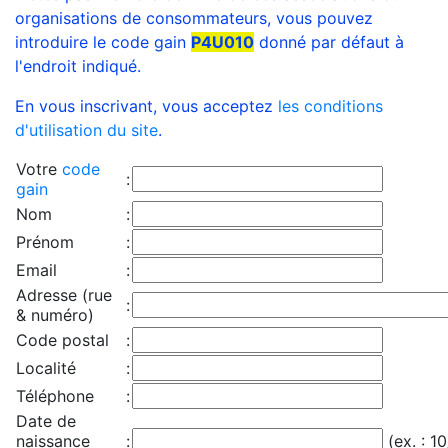
organisations de consommateurs, vous pouvez
introduire le code gain
P4U010
donné par défaut à
l'endroit indiqué.
En vous inscrivant, vous acceptez
les conditions
d'utilisation du site
.
Votre
code
:
gain
Nom
:
Prénom
:
Email
:
Adresse (rue
:
& numéro)
Code postal
:
Localité
:
Téléphone
:
Date de
naissance
:
(ex. : 1